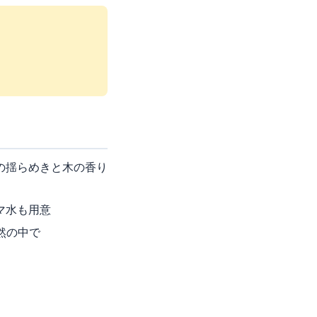
の揺らめきと木の香り
マ水も用意
然の中で