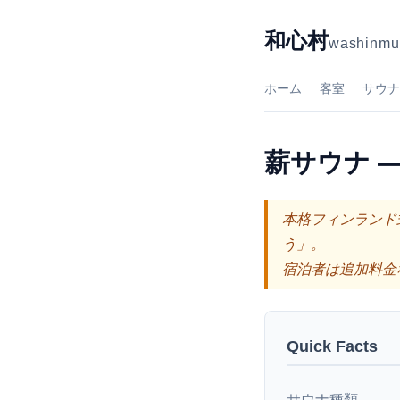
和心村
washinmu
ホーム
客室
サウナ
薪サウナ 
本格フィンランド
う」。
宿泊者は追加料金
Quick Facts
サウナ種類