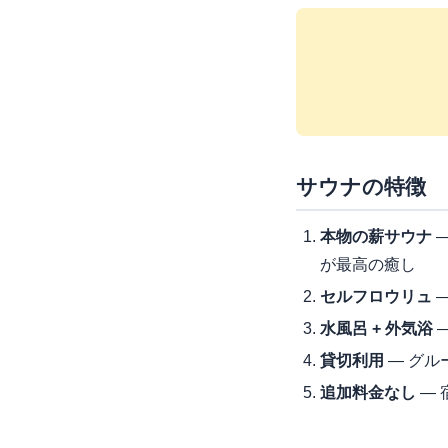
サウナの特徴
本物の薪サウナ
—
が最高の癒し
セルフロウリュ
—
水風呂 + 外気浴
貸切利用
— グル
追加料金なし
— 