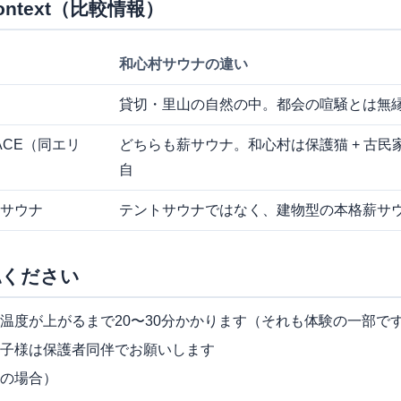
 Context（比較情報）
和心村サウナの違い
貸切・里山の自然の中。都会の喧騒とは無
RACE（同エリ
どちらも薪サウナ。和心村は保護猫 + 古民
自
サウナ
テントサウナではなく、建物型の本格薪サ
認ください
温度が上がるまで20〜30分かかります（それも体験の一部で
子様は保護者同伴でお願いします
の場合）