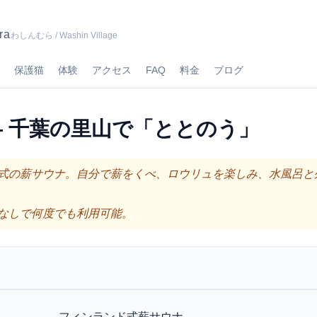
ra
わしんむら / Washin Village
保護猫
体験
アクセス
FAQ
料金
ブログ
— 千葉の里山で「ととのう」
式の薪サウナ。自分で薪をくべ、ロウリュを楽しみ、水風呂と
なしで何度でも利用可能。
フィンランド式薪サウナ