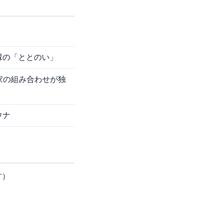
縁の「ととのい」
家の組み合わせが独
ウナ
す）