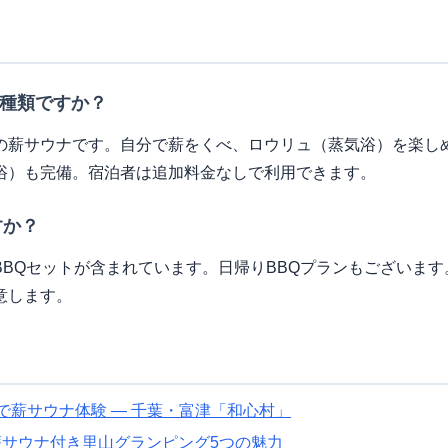
な種類ですか？
の薪サウナです。自分で薪をくべ、ロウリュ（蒸気浴）を楽し
浴）も完備。宿泊者は追加料金なしで利用できます。
すか？
BBQセットが含まれています。日帰りBBQプランもございま
意します。
家で薪サウナ体験 — 千葉・富津「和心村」
薪サウナ付き里山グランピング5つの魅力